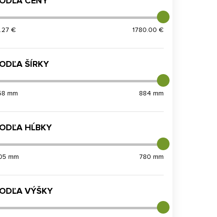
ODĽA CENY
8.27 €
1780.00 €
ODĽA ŠÍRKY
58 mm
884 mm
ODĽA HĹBKY
05 mm
780 mm
ODĽA VÝŠKY