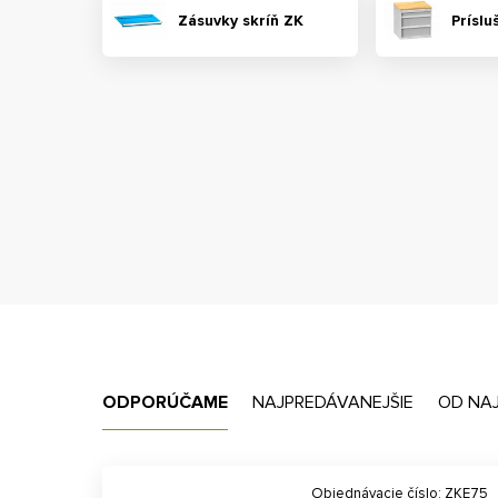
Zásuvky skríň ZK
Príslu
ODPORÚČAME
NAJPREDÁVANEJŠIE
OD NA
Objednávacie číslo: ZKE75