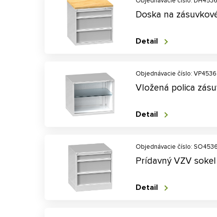
Objednávacie číslo: DH453
Doska na zásuvkov
Detail
Objednávacie číslo: VP4536
Vložená polica zás
Detail
Objednávacie číslo: SO453
Prídavný VZV sokel
Detail