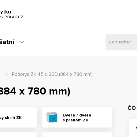
bytku
tok
POLAK CZ
šatní
Pôdorys ZK 45 x 36D (884 x 780 mm)
(884 x 780 mm)
ČO
Dvere / dvere
sy skríň ZK
s prahom ZK