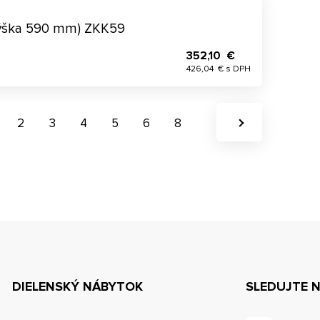
výška 590 mm) ZKK59
352,10 €
426,04 € s DPH
2
3
4
5
6
8
DIELENSKÝ NÁBYTOK
SLEDUJTE 