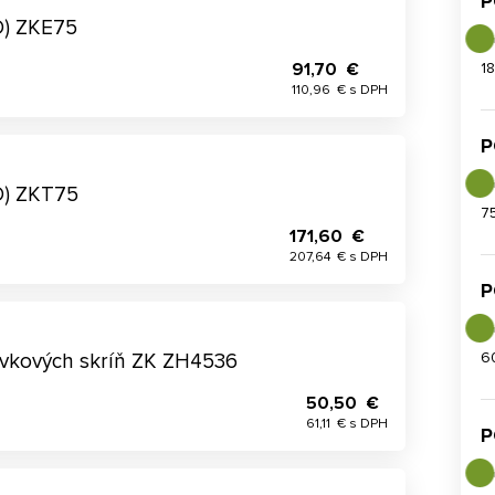
P
D) ZKE75
91,70 €
1
110,96 € s DPH
P
D) ZKT75
7
171,60 €
207,64 € s DPH
P
6
vkových skríň ZK ZH4536
50,50 €
61,11 € s DPH
P