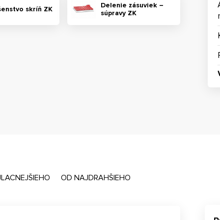
Delenie zásuviek –
šenstvo skríň ZK
súpravy ZK
JLACNEJŠIEHO
OD NAJDRAHŠIEHO