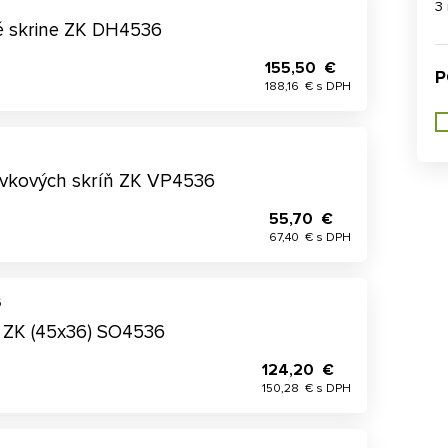
6
3
é skrine ZK DH4536
155,50 €
P
188,16 € s DPH
uvkových skríň ZK VP4536
55,70 €
67,40 € s DPH
6
 ZK (45x36) SO4536
124,20 €
150,28 € s DPH