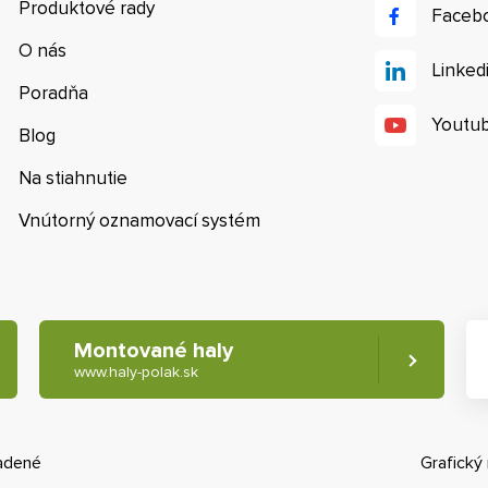
Produktové rady
Faceb
O nás
Linked
Poradňa
Youtu
Blog
Na stiahnutie
Vnútorný oznamovací systém
Montované haly
www.haly-polak.sk
radené
Grafický