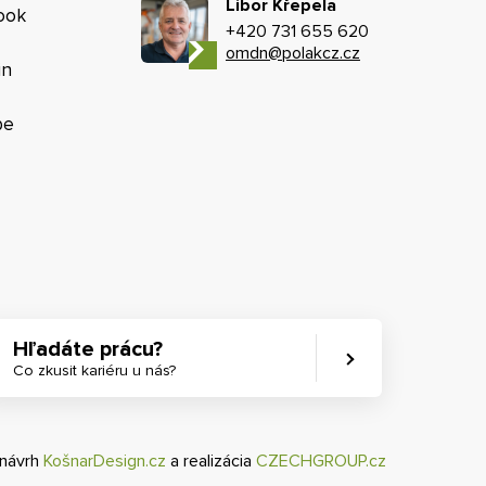
Libor Křepela
ook
+420 731 655 620
omdn@polakcz.cz
in
be
Hľadáte prácu?
Co zkusit kariéru u nás?
 návrh
KošnarDesign.cz
a realizácia
CZECHGROUP.cz