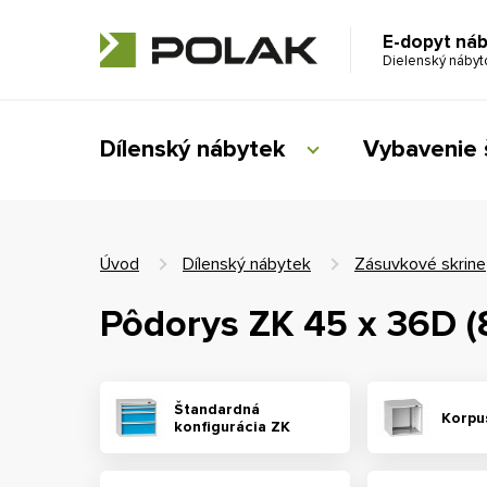
E-dopyt ná
Dielenský náby
Dílenský nábytek
Vybavenie 
Úvod
Dílenský nábytek
Zásuvkové skrine
Pôdorys ZK 45 x 36D 
Štandardná
Korpu
konfigurácia ZK