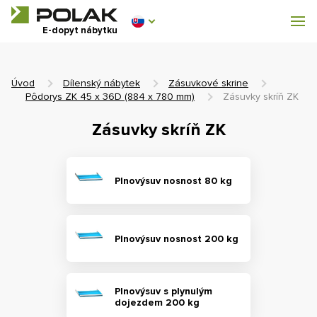
Dílenský nábytek
E-dopyt nábytku
Vybavenie šatní
Úvod
Dílenský nábytek
Zásuvkové skrine
Pôdorys ZK 45 x 36D (884 x 780 mm)
Zásuvky skríň ZK
Zásuvky skríň ZK
0 €
0
s DPH
Plnovýsuv nosnost 80 kg
Plnovýsuv nosnost 200 kg
Plnovýsuv s plynulým
dojezdem 200 kg