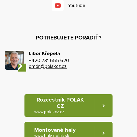
Youtube
POTREBUJETE PORADIŤ?
Libor Křepela
+420 731 655 620
omdn@polakcz.cz
Rozcestník POLAK
CZ
www.polakcz.cz
Montované haly
www.haly-polak.sk