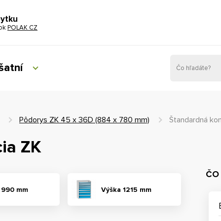
bytku
tok
POLAK CZ
šatní
Pôdorys ZK 45 x 36D (884 x 780 mm)
Štandardná kon
ia ZK
ČO
 990 mm
Výška 1215 mm