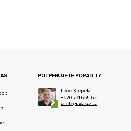
NÁS
POTREBUJETE PORADIŤ?
Libor Křepela
ook
+420 731 655 620
omdn@polakcz.cz
in
be