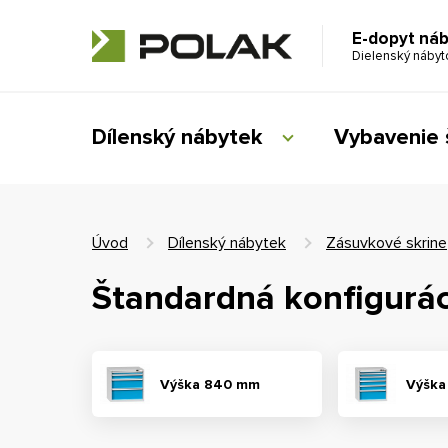
E-dopyt ná
Dielenský náby
Dílenský nábytek
Vybavenie 
Úvod
Dílenský nábytek
Zásuvkové skrine
Štandardná konfigurác
Výška 840 mm
Výška