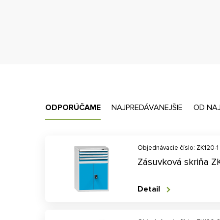
ODPORÚČAME
NAJPREDÁVANEJŠIE
OD NA
Objednávacie číslo: ZK120-1
Zásuvková skriňa Z
Detail