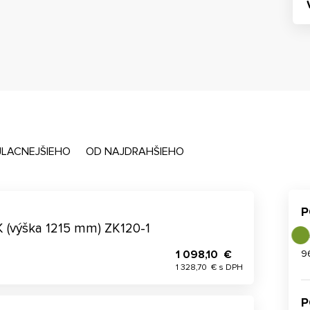
JLACNEJŠIEHO
OD NAJDRAHŠIEHO
P
K (výška 1215 mm) ZK120-1
1 098,10 €
9
1 328,70 € s DPH
P