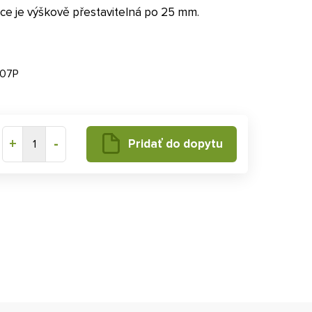
ice je výškově přestavitelná po 25 mm.
007P
+
-
Pridať do dopytu
1