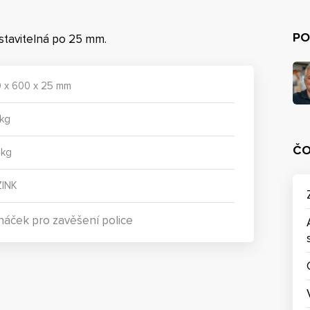
PO
estavitelná po 25 mm.
0 x 600 x 25 mm
 kg
ČO
 kg
INK
háček pro zavěšení police