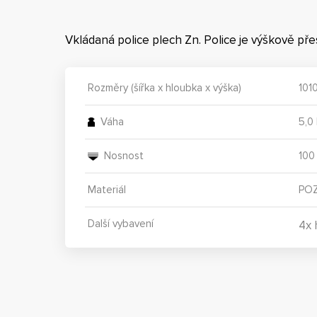
Vkládaná police plech Zn. Police je výškově př
Rozměry (šířka x hloubka x výška)
101
Váha
5,0
Nosnost
100
Materiál
POZ
Další vybavení
4x 