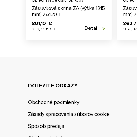
Objednávacie číslo: SK1-007P
Objedná
Zásuvková skriňa ZA (výška 1215
Zásuv
mm) ZA120-1
mm) Z
801,10 €
862,
Detail
969,33 € s DPH
1 043,8
DÔLEŽITÉ ODKAZY
Obchodné podmienky
Zásady spracovania súborov cookie
Spôsob predaja