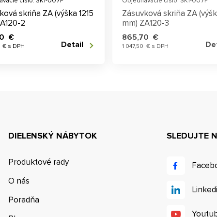
vacie číslo: SK1-007P
Objednávacie číslo: SK1-007P
ková skriňa ZA (výška 1215
Zásuvková skriňa ZA (výšk
A120-2
mm) ZA120-3
70 €
865,70 €
Detail
Det
7 € s DPH
1 047,50 € s DPH
DIELENSKÝ NÁBYTOK
SLEDUJTE 
Produktové rady
Faceb
O nás
Linked
Poradňa
Youtu