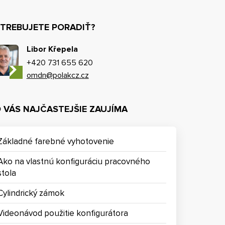
TREBUJETE PORADIŤ?
Libor Křepela
+420 731 655 620
omdn@polakcz.cz
 VÁS NAJČASTEJŠIE ZAUJÍMA
Základné farebné vyhotovenie
Ako na vlastnú konfiguráciu pracovného
stola
Cylindrický zámok
Videonávod použitie konfigurátora