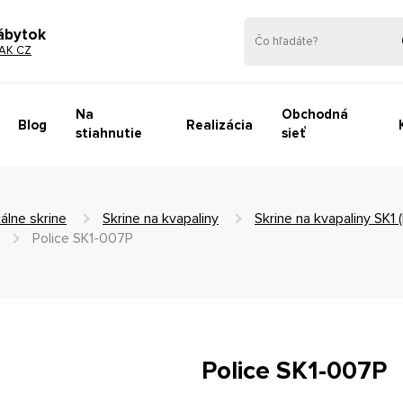
ábytok
AK CZ
Na
Obchodná
Blog
Realizácia
stiahnutie
sieť
álne skrine
Skrine na kvapaliny
Skrine na kvapaliny SK1
Police SK1-007P
Police SK1-007P