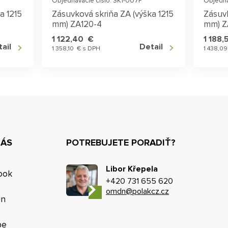
Objednávacie číslo: SK1-007P
Objedná
a 1215
Zásuvková skriňa ZA (výška 1215
Zásuvk
mm) ZA120-4
mm) Z
1 122,40 €
1 188
ail
Detail
1 358,10 € s DPH
1 438,0
NÁS
POTREBUJETE PORADIŤ?
Libor Křepela
ook
+420 731 655 620
omdn@polakcz.cz
in
be