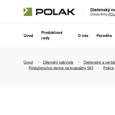
Dielenský n
Divízia firmy
POL
Produktové
Úvod
O nás
Poradňa
rady
Úvod
Dílenský nábytek
Dielenské a vertik
Príslušenstvo skrine na kvapaliny SK1
Police