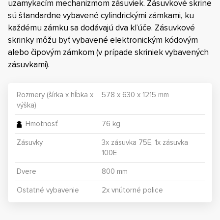
uzamykacím mechanizmom zásuviek. Zásuvkové skrine
sú štandardne vybavené cylindrickými zámkami, ku
každému zámku sa dodávajú dva kľúče. Zásuvkové
skrinky môžu byť vybavené elektronickým kódovým
alebo čipovým zámkom (v prípade skriniek vybavených
zásuvkami).
Rozmery (šírka x hĺbka x
578 x 630 x 1215 mm
výška)
Hmotnosť
76 kg
Zásuvky
3x zásuvka 75E, 1x zásuvka
100E
Dvere
800 mm
Ostatné vybavenie
2x vnútorné police