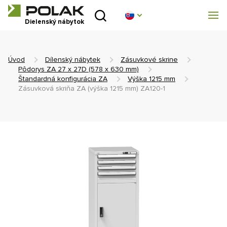
Úvod
Dielenský nábytok
Produktové rady
Úvod
Dílenský nábytek
Zásuvkové skrine
O nás
Pôdorys ZA 27 x 27D (578 x 630 mm)
Štandardná konfigurácia ZA
Výška 1215 mm
Zásuvková skriňa ZA (výška 1215 mm) ZA120-1
Poradňa
Blog
Na stiahnutie
Realizácia
Obchodná sieť