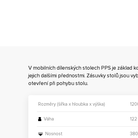
V mobilních dílenských stolech PPS je základ k
jejich dalšími přednostmi. Zásuvky stolů jsou 
otevření při pohybu stolu.
Rozměry (šířka x hloubka x výška)
120
Váha
122
Nosnost
380