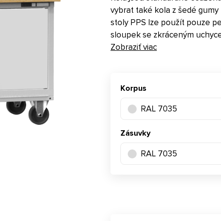
vybrat také kola z šedé gumy
stoly PPS lze použít pouze 
sloupek se zkráceným uchyc
Zobraziť viac
Korpus
RAL 7035
Zásuvky
RAL 7035