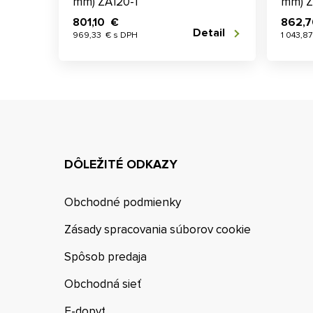
mm) ZA120-1
mm) Z
801,10 €
862,
Detail
969,33 € s DPH
1 043,8
DÔLEŽITÉ ODKAZY
Obchodné podmienky
Zásady spracovania súborov cookie
Spôsob predaja
Obchodná sieť
E-dopyt