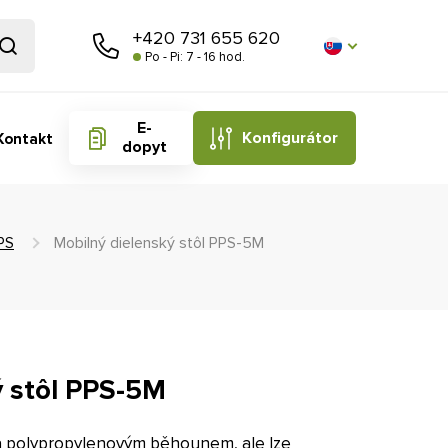
+420 731 655 620
Po - Pi: 7 - 16 hod.
E-
Konfigurátor
Kontakt
dopyt
PS
Mobilný dielenský stôl PPS-5M
ý stôl PPS-5M
a polypropylenovým běhounem, ale lze