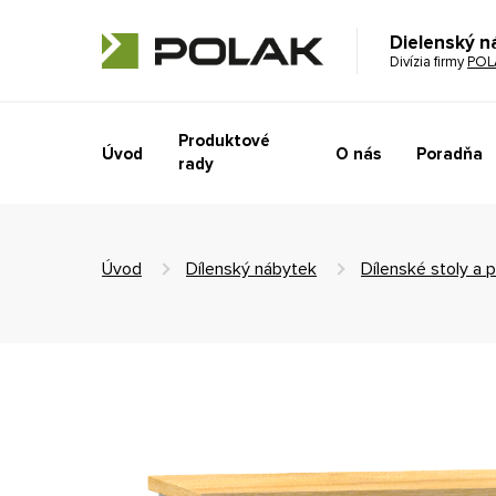
Dielenský n
Divízia firmy
POL
Produktové
Úvod
O nás
Poradňa
rady
Úvod
Dílenský nábytek
Dílenské stoly a 