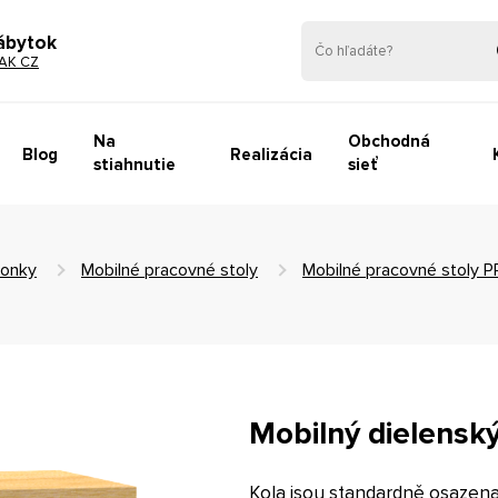
ábytok
AK CZ
Na
Obchodná
Blog
Realizácia
stiahnutie
sieť
ponky
Mobilné pracovné stoly
Mobilné pracovné stoly P
Mobilný dielensk
Kola jsou standardně osazen