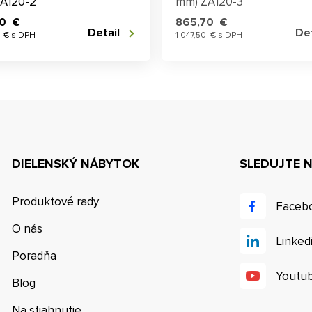
A120-2
mm) ZA120-3
70 €
865,70 €
Detail
Det
7 € s DPH
1 047,50 € s DPH
DIELENSKÝ NÁBYTOK
SLEDUJTE 
Produktové rady
Faceb
O nás
Linked
Poradňa
Youtu
Blog
Na stiahnutie