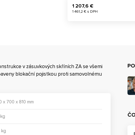
1 207,6 €
1 461,2 € s DPH
PO
onstrukce v zásuvkových skříních ZA se všemi
vybaveny blokační pojistkou proti samovolnému
0 x 700 x 810 mm
ČO
 kg
 kg