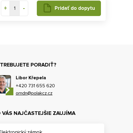
+
-
Pridať do dopytu
1
TREBUJETE PORADIŤ?
Libor Křepela
+420 731 655 620
omdn@polakcz.cz
 VÁS NAJČASTEJŠIE ZAUJÍMA
Elektronický zámok