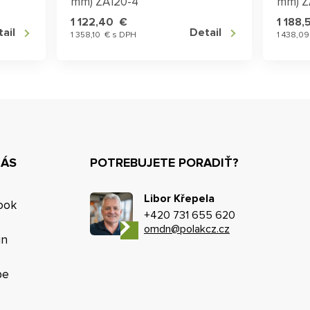
mm) ZA120-4
mm) Z
1 122,40 €
1 188
ail
Detail
1 358,10 € s DPH
1 438,0
NÁS
POTREBUJETE PORADIŤ?
Libor Křepela
ook
+420 731 655 620
omdn@polakcz.cz
in
be