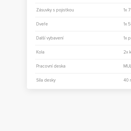
Zásuvky s pojistkou
1x 7
Dveře
1x 
Další vybavení
1x p
Kola
2x 
Pracovní deska
MUL
Síla desky
40