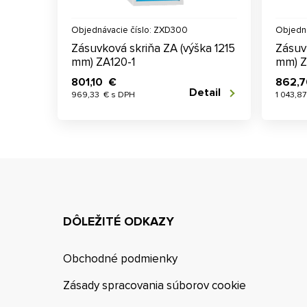
Objednávacie číslo: ZXD300
Objedná
Zásuvková skriňa ZA (výška 1215
Zásuv
mm) ZA120-1
mm) Z
801,10 €
862,
Detail
969,33 € s DPH
1 043,8
DÔLEŽITÉ ODKAZY
Obchodné podmienky
Zásady spracovania súborov cookie