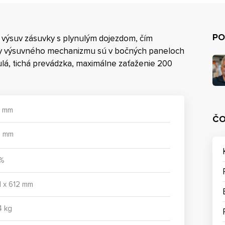
PO
 výsuv zásuvky s plynulým dojezdom, čím
lišty výsuvného mechanizmu sú v bočných paneloch
ulá, tichá prevádzka, maximálne zaťaženie 200
 mm
ČO
5 mm
%
1 x 612 mm
4 kg