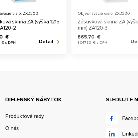
vacie číslo: ZXD300
Objednávacie číslo: ZXD300
ková skriňa ZA (výška 1215
Zásuvková skriňa ZA (výšk
A120-2
mm) ZA120-3
70 €
865,70 €
Detail
Det
7 € s DPH
1 047,50 € s DPH
DIELENSKÝ NÁBYTOK
SLEDUJTE 
Produktové rady
Faceb
O nás
Linked