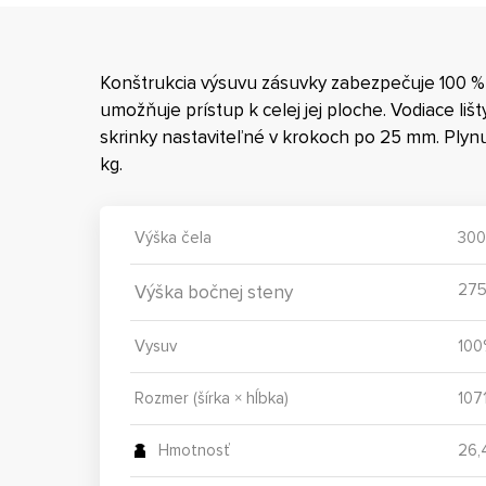
Konštrukcia výsuvu zásuvky zabezpečuje 100 %
umožňuje prístup k celej jej ploche. Vodiace 
skrinky nastaviteľné v krokoch po 25 mm. Plyn
kg.
Výška čela
300
27
Výška bočnej steny
Vysuv
100
Rozmer (šírka × hĺbka)
107
Hmotnosť
26,