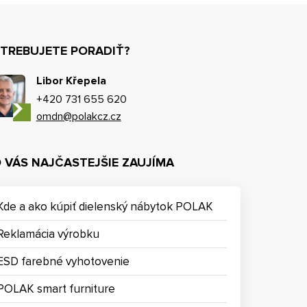
TREBUJETE PORADIŤ?
Libor Křepela
+420 731 655 620
omdn@polakcz.cz
 VÁS NAJČASTEJŠIE ZAUJÍMA
Kde a ako kúpiť dielenský nábytok POLAK
Reklamácia výrobku
ESD farebné vyhotovenie
POLAK smart furniture