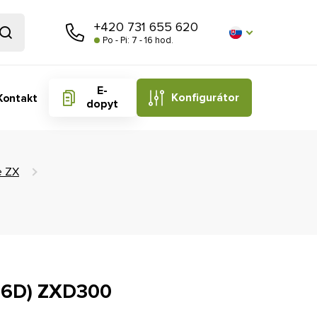
+420 731 655 620
Po - Pi: 7 - 16 hod.
E-
Konfigurátor
Kontakt
dopyt
e ZX
36D) ZXD300