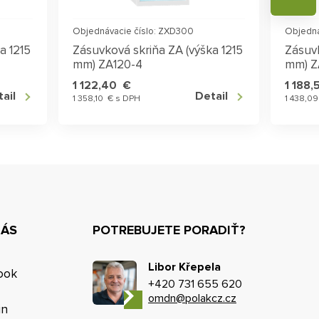
Objednávacie číslo: ZXD300
Objedná
a 1215
Zásuvková skriňa ZA (výška 1215
Zásuvk
mm) ZA120-4
mm) Z
1 122,40 €
1 188
ail
Detail
1 358,10 € s DPH
1 438,0
NÁS
POTREBUJETE PORADIŤ?
Libor Křepela
ook
+420 731 655 620
omdn@polakcz.cz
in