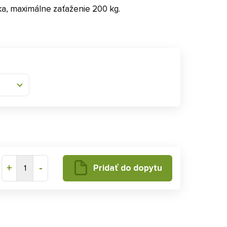
ka, maximálne zaťaženie 200 kg.
+
-
Pridať do dopytu
1