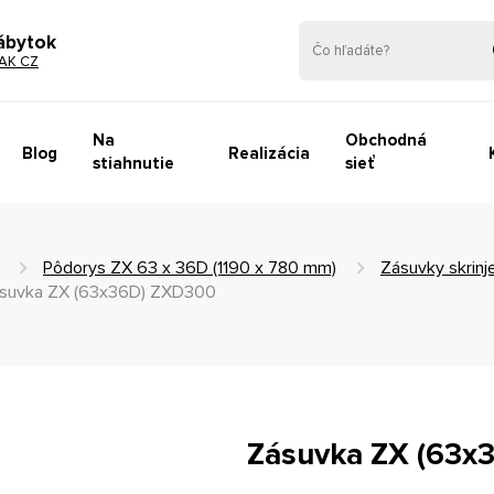
ábytok
AK CZ
Na
Obchodná
Blog
Realizácia
stiahnutie
sieť
Pôdorys ZX 63 x 36D (1190 x 780 mm)
Zásuvky skrinj
suvka ZX (63x36D) ZXD300
Zásuvka ZX (63x