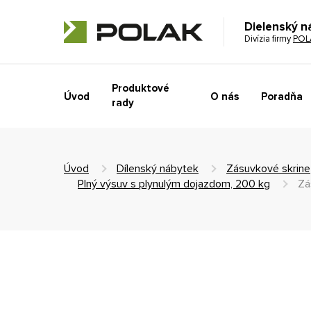
Dielenský n
Divízia firmy
POL
Produktové
Úvod
O nás
Poradňa
rady
Úvod
Dílenský nábytek
Zásuvkové skrine
Plný výsuv s plynulým dojazdom, 200 kg
Zá