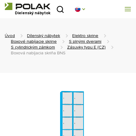
Úvod
Dielenský nábytok
Produktové rady
Úvod
Dílenský nábytek
Elektro skrine
O nás
Boxové nabíjacie skrine
S plnými dverami
S cylindrickým zámkom
Zásuvky typu E (CZ)
Boxová nabíjacia skriňa BNS
Poradňa
Blog
Na stiahnutie
Realizácia
Obchodná sieť