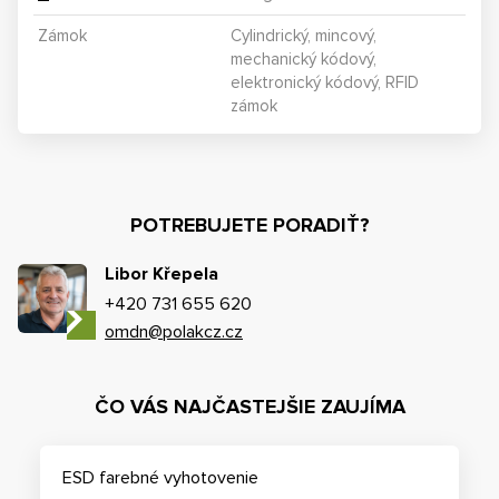
Zámok
Cylindrický, mincový,
mechanický kódový,
elektronický kódový, RFID
zámok
POTREBUJETE PORADIŤ?
Libor Křepela
+420 731 655 620
omdn@polakcz.cz
ČO VÁS NAJČASTEJŠIE ZAUJÍMA
ESD farebné vyhotovenie