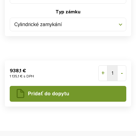
Typ zámku
Cylindrické zamykání
938,1 €
+
-
1
1 135,1 € s DPH
Pridať do dopytu