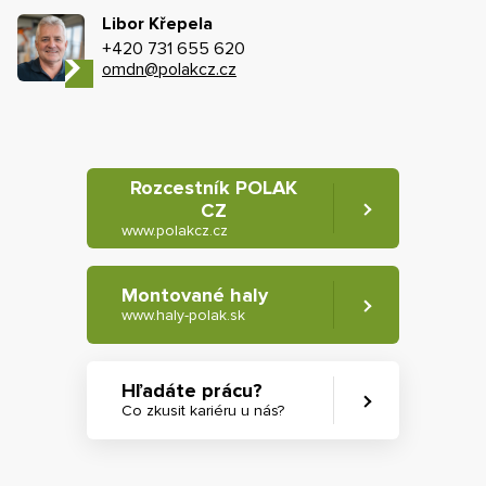
Libor Křepela
+420 731 655 620
omdn@polakcz.cz
Rozcestník POLAK
CZ
www.polakcz.cz
Montované haly
www.haly-polak.sk
Hľadáte prácu?
Co zkusit kariéru u nás?