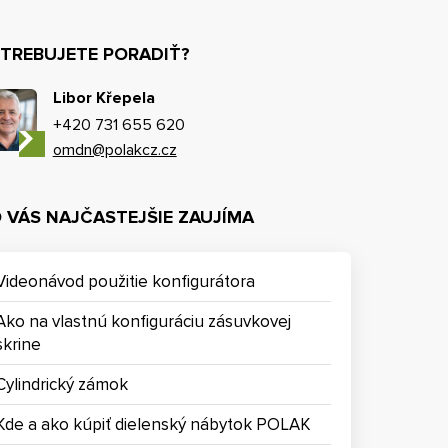
TREBUJETE PORADIŤ?
Libor Křepela
+420 731 655 620
omdn@polakcz.cz
 VÁS NAJČASTEJŠIE ZAUJÍMA
Videonávod použitie konfigurátora
Ako na vlastnú konfiguráciu zásuvkovej
skrine
Cylindrický zámok
Kde a ako kúpiť dielenský nábytok POLAK