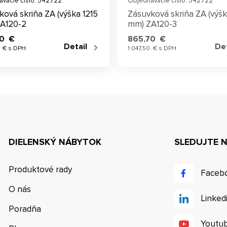
vacie číslo: 542722
Objednávacie číslo: 542722
ková skriňa ZA (výška 1215
Zásuvková skriňa ZA (výšk
A120-2
mm) ZA120-3
70 €
865,70 €
Detail
Det
7 € s DPH
1 047,50 € s DPH
DIELENSKÝ NÁBYTOK
SLEDUJTE 
Produktové rady
Faceb
O nás
Linked
Poradňa
Youtu