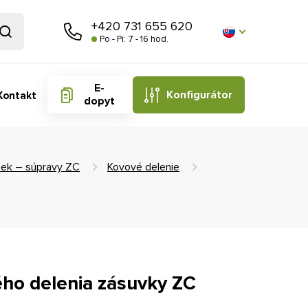
+420 731 655 620
Po - Pi: 7 - 16 hod.
E-
Konfigurátor
Kontakt
dopyt
iek – súpravy ZC
Kovové delenie
ho delenia zásuvky ZC