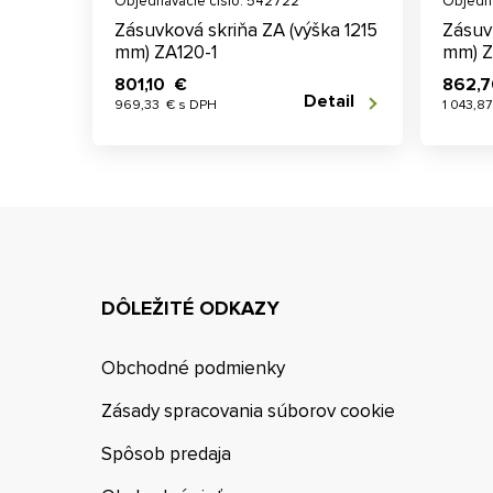
Objednávacie číslo: 542722
Objedná
Zásuvková skriňa ZA (výška 1215
Zásuv
mm) ZA120-1
mm) Z
801,10 €
862,
Detail
969,33 € s DPH
1 043,8
DÔLEŽITÉ ODKAZY
Obchodné podmienky
Zásady spracovania súborov cookie
Spôsob predaja