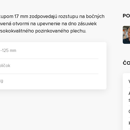
PO
ozstupom 17 mm zodpovedajú rozstupu na bočných
bavená otvormi na upevnenie na dno zásuviek
ysokokvalitného pozinkovaného plechu.
 -125 mm
ČO
olíčok
kg