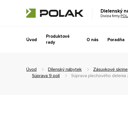
Dielenský n
Divízia firmy
POL
Produktové
Úvod
O nás
Poradňa
rady
Úvod
Dílenský nábytek
Zásuvkové skrine
Súprava 9 polí
Súprava plechového deleni