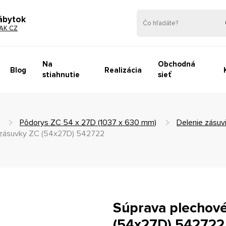
ábytok
AK CZ
Na
Obchodná
Blog
Realizácia
stiahnutie
sieť
Pôdorys ZC 54 x 27D (1037 x 630 mm)
Delenie zásuv
a zásuvky ZC (54x27D) 542722
Súprava plechové
(54x27D) 542722