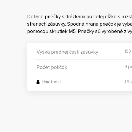
Deliace priečky s drážkami po celej dĺžke s r
stranách zásuvky. Spodná hrana priečok je vy
pomocou skrutiek M5. Priečky sú vyrobené z v
100
Výška prednej časti zásuvky
9 p
Počet políčok
Hmotnosť
1,5 