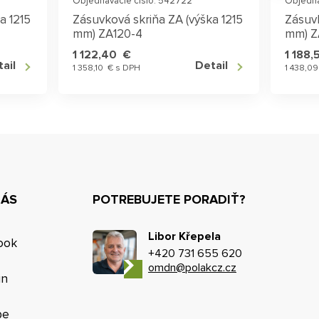
Objednávacie číslo: 542722
Objedná
a 1215
Zásuvková skriňa ZA (výška 1215
Zásuvk
mm) ZA120-4
mm) Z
1 122,40 €
1 188
ail
Detail
1 358,10 € s DPH
1 438,0
NÁS
POTREBUJETE PORADIŤ?
Libor Křepela
ook
+420 731 655 620
omdn@polakcz.cz
in
be