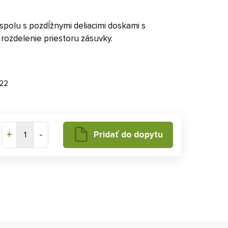
spolu s pozdĺžnymi deliacimi doskami s
rozdelenie priestoru zásuvky.
22
+
-
Pridať do dopytu
1