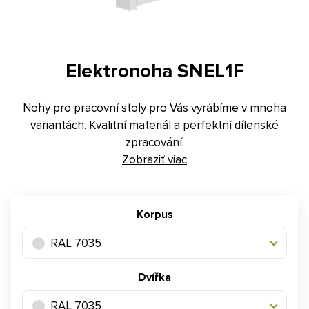
Kontakt
E-dopyt
Elektronoha SNEL1F
Konfigurátor
Nohy pro pracovní stoly pro Vás vyrábíme v mnoha
variantách. Kvalitní materiál a perfektní dílenské
zpracování.
Zobraziť viac
Korpus
RAL 7035
Dvířka
RAL 7035