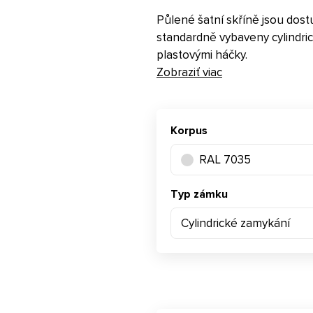
Půlené šatní skříně jsou dos
standardně vybaveny cylindri
plastovými háčky.
Zobraziť viac
Korpus
RAL 7035
Typ zámku
Cylindrické zamykání