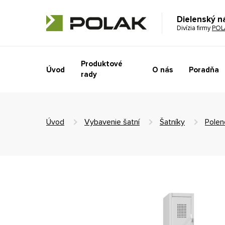
Dielenský n
Divízia firmy
POL
Produktové
Úvod
O nás
Poradňa
rady
Úvod
Vybavenie šatní
Šatníky
Polen