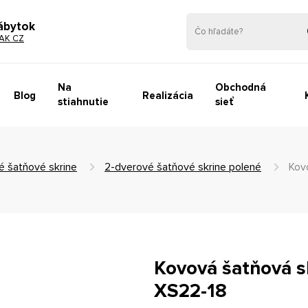
ábytok
AK CZ
Na
Obchodná
Blog
Realizácia
stiahnutie
sieť
é šatňové skrine
2-dverové šatňové skrine polené
Kov
Kovová šatňová sk
XS22-18