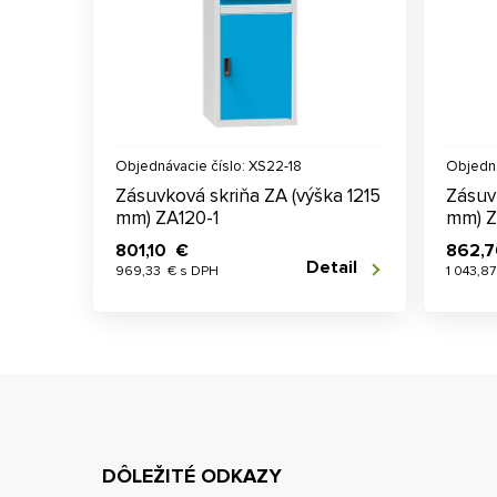
Objednávacie číslo: XS22-18
Objedná
Zásuvková skriňa ZA (výška 1215
Zásuv
mm) ZA120-1
mm) Z
801,10 €
862,
Detail
969,33 € s DPH
1 043,8
DÔLEŽITÉ ODKAZY