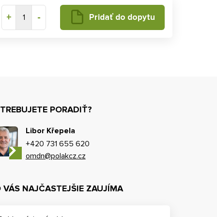
+
-
Pridať do dopytu
1
TREBUJETE PORADIŤ?
Libor Křepela
+420 731 655 620
omdn@polakcz.cz
 VÁS NAJČASTEJŠIE ZAUJÍMA