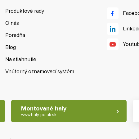
Produktové rady
Faceb
O nás
Linked
Poradňa
Youtu
Blog
Na stiahnutie
Vnútorný oznamovací systém
Montované haly
www.haly-polak.sk