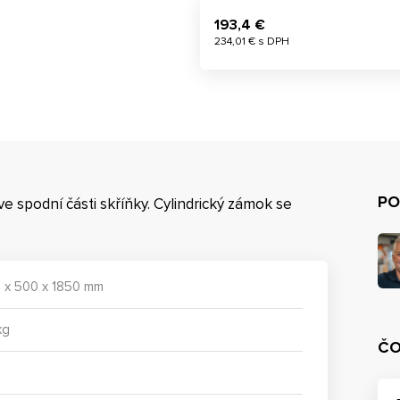
193,4 €
234,01 € s DPH
PO
ve spodní části skříňky. Cylindrický zámok se
 x 500 x 1850 mm
kg
ČO