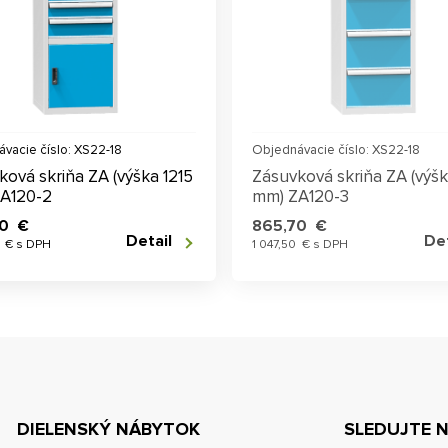
vacie číslo: XS22-18
Objednávacie číslo: XS22-18
ková skriňa ZA (výška 1215
Zásuvková skriňa ZA (výšk
A120-2
mm) ZA120-3
70 €
865,70 €
Detail
Det
7 € s DPH
1 047,50 € s DPH
DIELENSKÝ NÁBYTOK
SLEDUJTE 