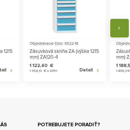
Objednávacie číslo: XS22-18
Objedná
a 1215
Zásuvková skriňa ZA (výška 1215
Zásuvk
mm) ZA120-4
mm) Z
1 122,40 €
1 188
ail
Detail
1 358,10 € s DPH
1 438,0
NÁS
POTREBUJETE PORADIŤ?