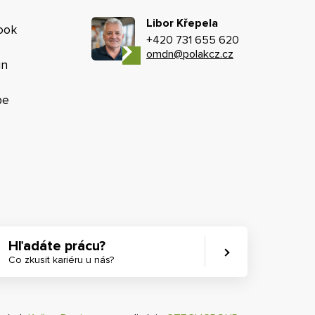
Libor Křepela
ook
+420 731 655 620
omdn@polakcz.cz
in
be
Hľadáte prácu?
Co zkusit kariéru u nás?