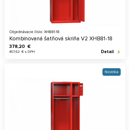
Objednávacie číslo: XHB81-18
Kombinovaná šatňová skriňa V2 XHB81-18
378,20 €
Detail
457,62 € s DPH
Novinka