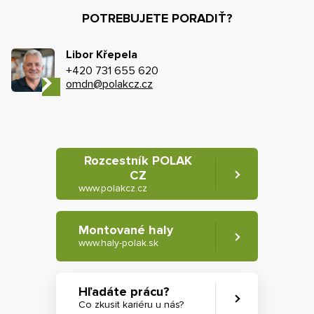
POTREBUJETE PORADIŤ?
Libor Křepela
+420 731 655 620
omdn@polakcz.cz
Rozcestník POLAK
CZ
www.polakcz.cz
Montované haly
www.haly-polak.sk
Hľadáte prácu?
Co zkusit kariéru u nás?