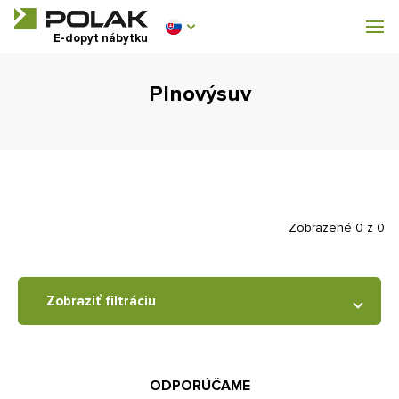
Dílenský nábytek
E-dopyt nábytku
Vybavenie šatní
Plnovýsuv
0 €
0
s DPH
Zobrazené 0 z 0
Zobraziť filtráciu
ODPORÚČAME