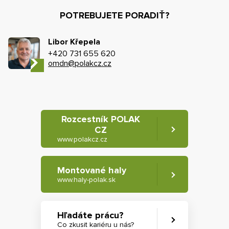
POTREBUJETE PORADIŤ?
Libor Křepela
+420 731 655 620
omdn@polakcz.cz
Rozcestník POLAK
CZ
www.polakcz.cz
Montované haly
www.haly-polak.sk
Hľadáte prácu?
Co zkusit kariéru u nás?