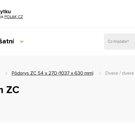
bytku
tok
POLAK CZ
šatní
Pôdorys ZC 54 x 27D (1037 x 630 mm)
Dvere / dvere
m ZC