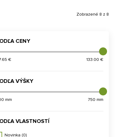
Zobrazené 8 z 8
ODĽA CENY
7.65 €
133.00 €
ODĽA VÝŠKY
00 mm
750 mm
ODĽA VLASTNOSTÍ
Novinka
(0)