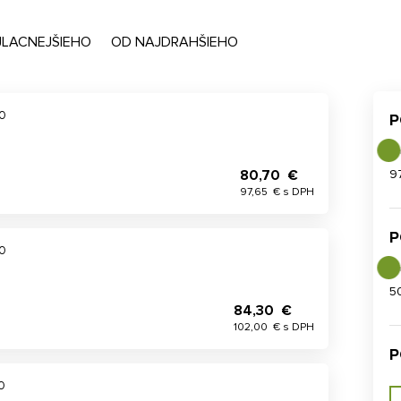
JLACNEJŠIEHO
OD NAJDRAHŠIEHO
00
P
80,70 €
9
97,65 € s DPH
P
00
5
84,30 €
102,00 € s DPH
P
0