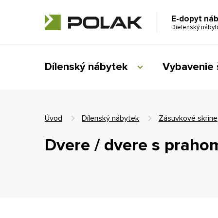
E-dopyt ná
Dielenský náby
Dílenský nábytek
Vybavenie 
Úvod
Dílenský nábytek
Zásuvkové skrine
Dvere / dvere s praho