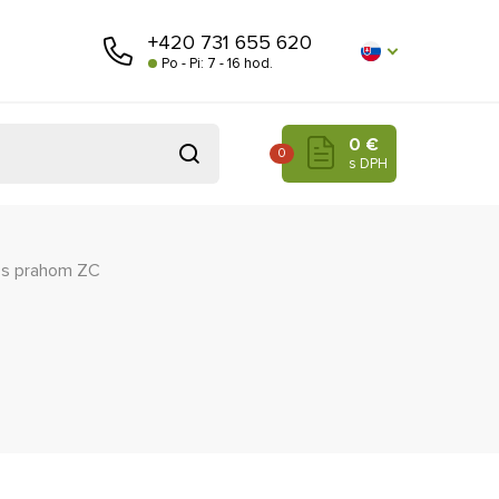
+420 731 655 620
Po - Pi: 7 - 16 hod.
0 €
0
s DPH
 s prahom ZC