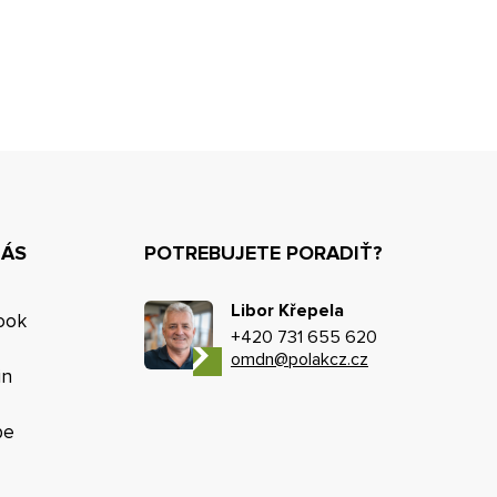
NÁS
POTREBUJETE PORADIŤ?
Libor Křepela
ook
+420 731 655 620
omdn@polakcz.cz
in
be