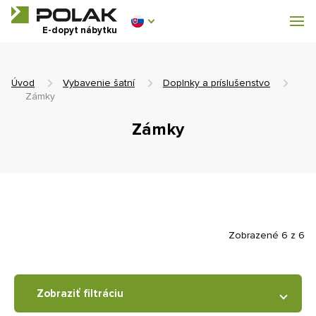
Dílenský nábytek
E-dopyt nábytku
Vybavenie šatní
Úvod
Vybavenie šatní
Doplnky a príslušenstvo
Zámky
Zámky
0 €
0
s DPH
Zobrazené 6 z 6
Zobraziť filtráciu