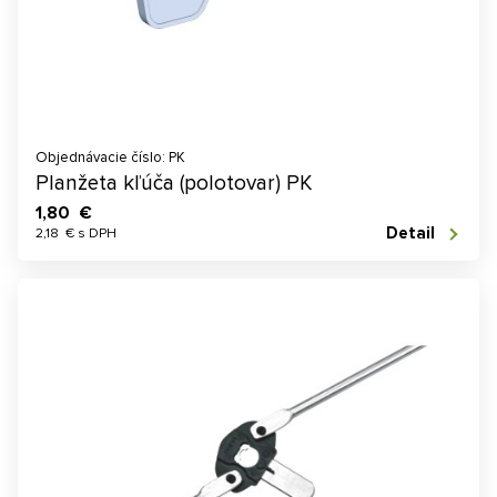
Objednávacie číslo: PK
Planžeta kľúča (polotovar) PK
1,80 €
Detail
2,18 € s DPH