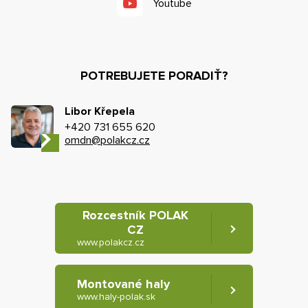
Youtube
POTREBUJETE PORADIŤ?
Libor Křepela
+420 731 655 620
omdn@polakcz.cz
Rozcestník POLAK
CZ
www.polakcz.cz
Montované haly
www.haly-polak.sk