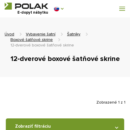
Dílenský nábytek
E-dopyt nábytku
Vybavenie šatní
Úvod
Vybavenie šatní
Šatníky
Boxové šatňové skrine
12-dverové boxové šatňové skrine
12-dverové boxové šatňové skrine
0 €
0
s DPH
Zobrazené 1 z 1
Zobraziť filtráciu