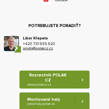
Youtube
POTREBUJETE PORADIŤ?
Libor Křepela
+420 731 655 620
omdn@polakcz.cz
Rozcestník POLAK
CZ
www.polakcz.cz
Montované haly
www.haly-polak.sk