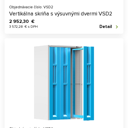
Objednávacie číslo: VSD2
Vertikálna skriňa s výsuvnými dvermi VSD2
2 952,30 €
Detail
3 572,28 € s DPH