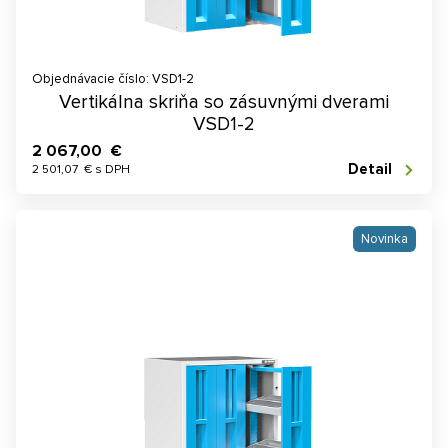
Objednávacie číslo: VSD1-2
Vertikálna skriňa so zásuvnými dverami
VSD1-2
2 067,00 €
Detail
2 501,07 € s DPH
Novinka