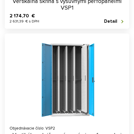
Vertikálna skriňa s výsuvnými perfopanelmi
VSP1
2 174,70 €
Detail
2 631,39 € s DPH
Objednávacie číslo: VSP2