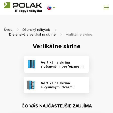
Dílenský nábytek
E-dopyt nábytku
Vybavenie šatní
Úvod
Dílenský nábytek
Dielenské a vertikálne skrine
Vertikálne skrine
Vertikálne skrine
0 €
0
s DPH
Vertikálna skriňa
s výsuvnými perfopanelmi
Vertikálna skriňa
s výsuvnými dvermi
ČO VÁS NAJČASTEJŠIE ZAUJÍMA