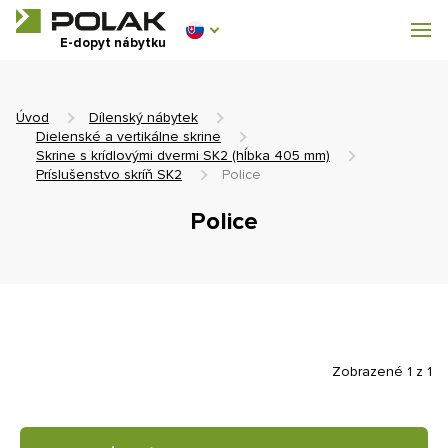
Dílenský nábytek
E-dopyt nábytku
Vybavenie šatní
Úvod
Dílenský nábytek
Dielenské a vertikálne skrine
Skrine s krídlovými dvermi SK2 (hĺbka 405 mm)
Príslušenstvo skríň SK2
Police
0 €
Police
0
s DPH
Zobrazené 1 z 1