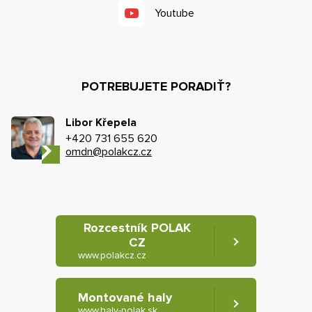
Youtube
POTREBUJETE PORADIŤ?
Libor Křepela
+420 731 655 620
omdn@polakcz.cz
Rozcestník POLAK
CZ
www.polakcz.cz
Montované haly
www.haly-polak.sk