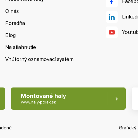
Faceb
O nás
Linked
Poradňa
Youtu
Blog
Na stiahnutie
Vnútorný oznamovací systém
Montované haly
www.haly-polak.sk
radené
Grafický