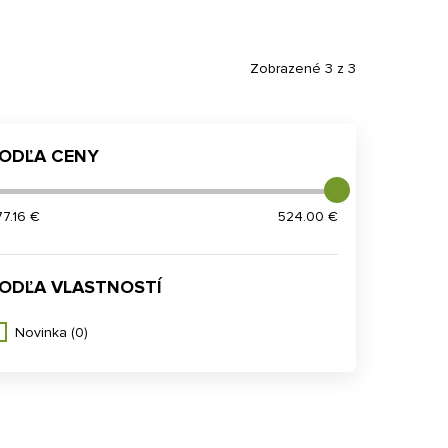
Zobrazené 3 z 3
ODĽA CENY
77.16 €
524.00 €
ODĽA VLASTNOSTÍ
Novinka
(0)