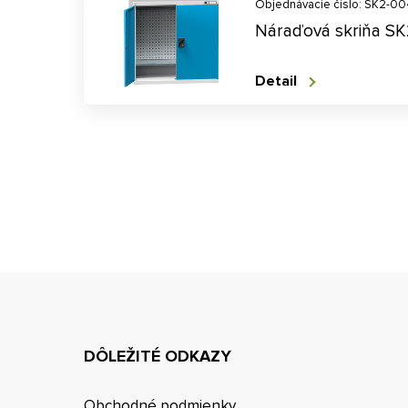
Objednávacie číslo: SK2-00
Náraďová skriňa S
Detail
DÔLEŽITÉ ODKAZY
Obchodné podmienky