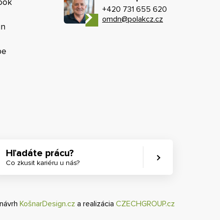
ook
+420 731 655 620
omdn@polakcz.cz
in
be
Hľadáte prácu?
Co zkusit kariéru u nás?
 návrh
KošnarDesign.cz
a realizácia
CZECHGROUP.cz