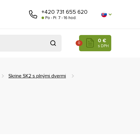
+420 731 655 620
Po - Pi: 7 - 16 hod.
0 €
0
s DPH
Skrine SK2 s plnými dvermi