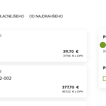
JLACNEJŠIEHO
OD NAJDRAHŠIEHO
0
P
311,70 €
3
377,16 € s DPH
P
2
K2-002
377,70 €
457,02 € s DPH