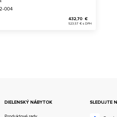
4
K2-004
432,70 €
523,57 € s DPH
DIELENSKÝ NÁBYTOK
SLEDUJTE 
Produktové rady