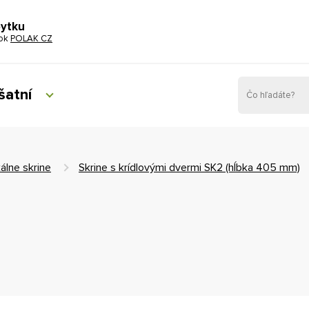
bytku
tok
POLAK CZ
šatní
álne skrine
Skrine s krídlovými dvermi SK2 (hĺbka 405 mm)