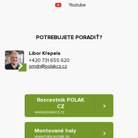
Youtube
POTREBUJETE PORADIŤ?
Libor Křepela
+420 731 655 620
omdn@polakcz.cz
Rozcestník POLAK
CZ
www.polakcz.cz
Montované haly
www.haly-polak.sk