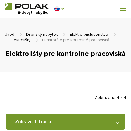
Dílenský nábytek
E-dopyt nábytku
Vybavenie šatní
Úvod
Dílenský nábytek
Elektro príslušenstvo
Elektrolišty
Elektrolišty pre kontrolné pracoviská
Elektrolišty pre kontrolné pracoviská
0 €
0
s DPH
Zobrazené 4 z 4
Zobraziť filtráciu