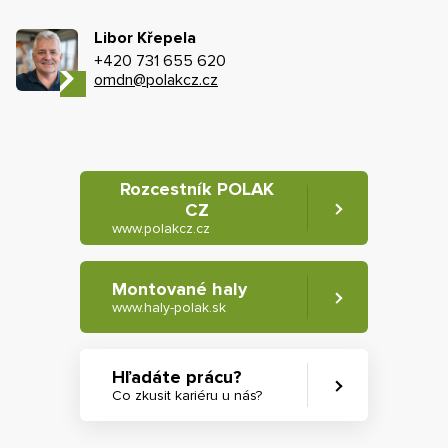
Libor Křepela
+420 731 655 620
omdn@polakcz.cz
Rozcestník POLAK
CZ
www.polakcz.cz
Montované haly
www.haly-polak.sk
Hľadáte prácu?
Co zkusit kariéru u nás?