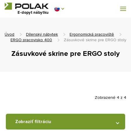
Dílenský nábytek
E-dopyt nábytku
Vybavenie šatní
Úvod
Dílenský nábytek
Ergonomická pracoviště
ERGO pracovisko 400
Zásuvkové skrine pre ERGO stoly
Zásuvkové skrine pre ERGO stoly
0 €
0
s DPH
Zobrazené 4 z 4
Zobraziť filtráciu