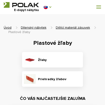
Dílenský nábytek
E-dopyt nábytku
Vybavenie šatní
Úvod
Dílenský nábytek
Dělící materiál zásuvek
Plastové žľaby
Plastové žľaby
0 €
0
s DPH
Žľaby
Priehradky žľabov
ČO VÁS NAJČASTEJŠIE ZAUJÍMA