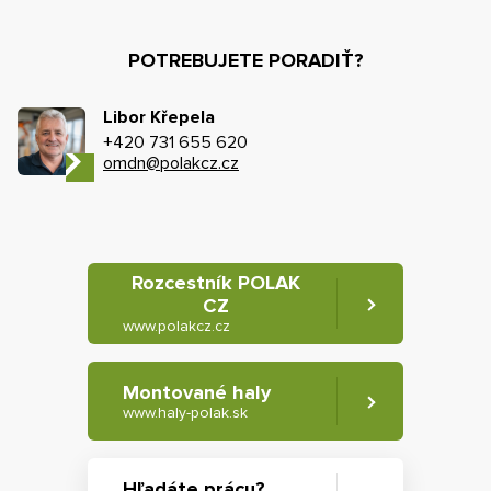
POTREBUJETE PORADIŤ?
Libor Křepela
+420 731 655 620
omdn@polakcz.cz
Rozcestník POLAK
CZ
www.polakcz.cz
Montované haly
www.haly-polak.sk
Hľadáte prácu?