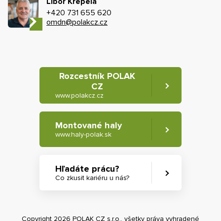
Libor Křepela
+420 731 655 620
omdn@polakcz.cz
Rozcestník POLAK
CZ
www.polakcz.cz
Montované haly
www.haly-polak.sk
Hľadáte prácu?
Co zkusit kariéru u nás?
Copyright 2026 POLAK CZ s.r.o., všetky práva vyhradené