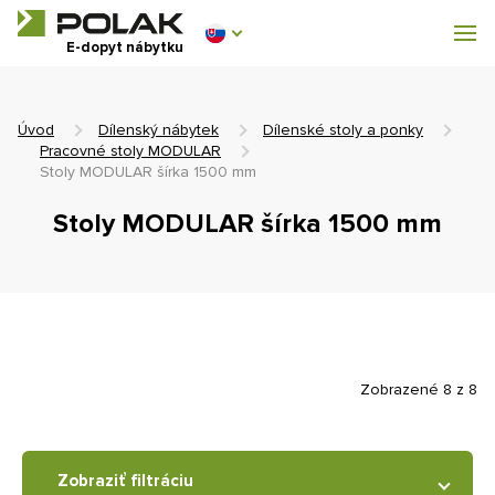
Dílenský nábytek
E-dopyt nábytku
Vybavenie šatní
Úvod
Dílenský nábytek
Dílenské stoly a ponky
Pracovné stoly MODULAR
Stoly MODULAR šírka 1500 mm
Stoly MODULAR šírka 1500 mm
0 €
0
s DPH
Zobrazené 8 z 8
Zobraziť filtráciu