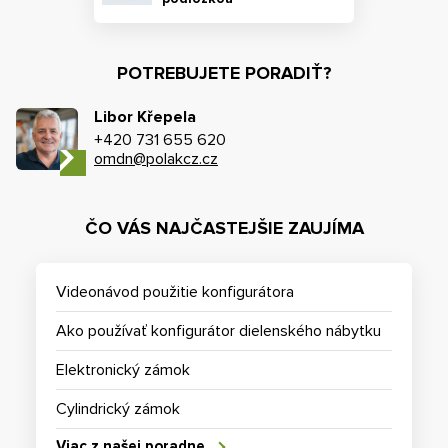
POTREBUJETE PORADIŤ?
Libor Křepela
+420 731 655 620
omdn@polakcz.cz
ČO VÁS NAJČASTEJŠIE ZAUJÍMA
Videonávod použitie konfigurátora
Ako používať konfigurátor dielenského nábytku
Elektronický zámok
Cylindrický zámok
Viac z našej poradne