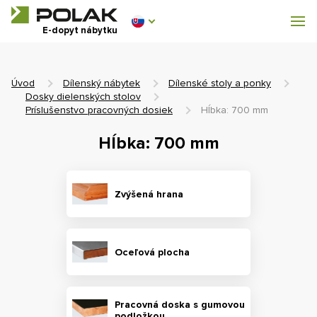
Dílenský nábytek
E-dopyt nábytku
Vybavenie šatní
Úvod
Dílenský nábytek
Dílenské stoly a ponky
Dosky dielenských stolov
Príslušenstvo pracovných dosiek
Hĺbka: 700 mm
Hĺbka: 700 mm
0 €
0
s DPH
Zvýšená hrana
Oceľová plocha
Pracovná doska s gumovou
podložkou