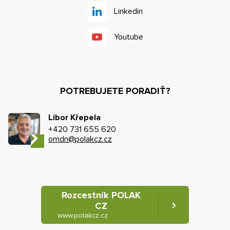
Linkedin
Youtube
POTREBUJETE PORADIŤ?
Libor Křepela
+420 731 655 620
omdn@polakcz.cz
Rozcestník POLAK
CZ
www.polakcz.cz